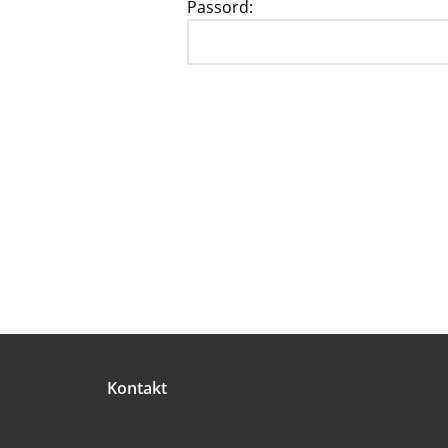
Passord:
Bunntekst
Kontakt