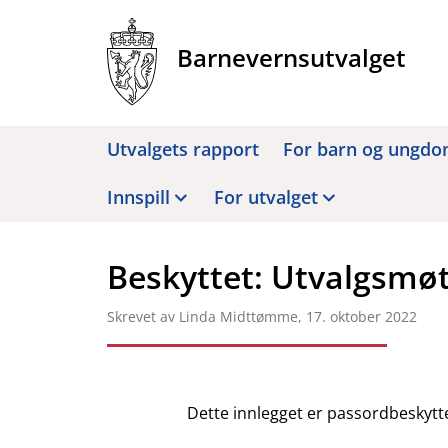
Hopp
til
Barnevernsutvalget
innhold
Utvalgets rapport
For barn og ungd
Innspill
For utvalget
Beskyttet: Utvalgsmøt
Skrevet av Linda Midttømme,
17. oktober 2022
Dette innlegget er passordbeskytt