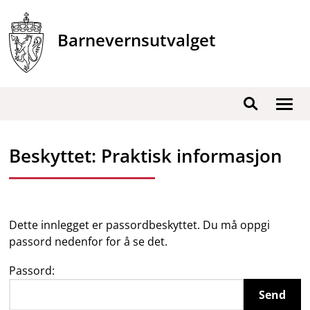
Hopp
til
Barnevernsutvalget
innhold
Vis
Søk
/
skjul
Beskyttet: Praktisk informasjon
men
Dette innlegget er passordbeskyttet. Du må oppgi
passord nedenfor for å se det.
Passord: