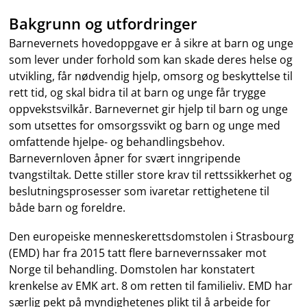
Bakgrunn og utfordringer
Barnevernets hovedoppgave er å sikre at barn og unge
som lever under forhold som kan skade deres helse og
utvikling, får nødvendig hjelp, omsorg og beskyttelse til
rett tid, og skal bidra til at barn og unge får trygge
oppvekstsvilkår. Barnevernet gir hjelp til barn og unge
som utsettes for omsorgssvikt og barn og unge med
omfattende hjelpe- og behandlingsbehov.
Barnevernloven åpner for svært inngripende
tvangstiltak. Dette stiller store krav til rettssikkerhet og
beslutningsprosesser som ivaretar rettighetene til
både barn og foreldre.
Den europeiske menneskerettsdomstolen i Strasbourg
(EMD) har fra 2015 tatt flere barnevernssaker mot
Norge til behandling. Domstolen har konstatert
krenkelse av EMK art. 8 om retten til familieliv. EMD har
særlig pekt på myndighetenes plikt til å arbeide for