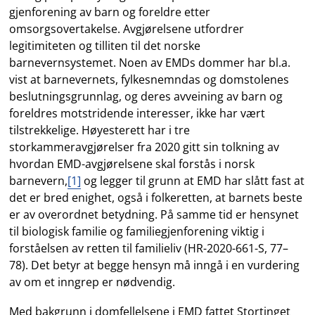
gjenforening av barn og foreldre etter
omsorgsovertakelse. Avgjørelsene utfordrer
legitimiteten og tilliten til det norske
barnevernsystemet. Noen av EMDs dommer har bl.a.
vist at barnevernets, fylkesnemndas og domstolenes
beslutningsgrunnlag, og deres avveining av barn og
foreldres motstridende interesser, ikke har vært
tilstrekkelige. Høyesterett har i tre
storkammeravgjørelser fra 2020 gitt sin tolkning av
hvordan EMD-avgjørelsene skal forstås i norsk
barnevern,
[1]
og legger til grunn at EMD har slått fast at
det er bred enighet, også i folkeretten, at barnets beste
er av overordnet betydning. På samme tid er hensynet
til biologisk familie og familiegjenforening viktig i
forståelsen av retten til familieliv (HR-2020-661-S, 77–
78). Det betyr at begge hensyn må inngå i en vurdering
av om et inngrep er nødvendig.
Med bakgrunn i domfellelsene i EMD fattet Stortinget